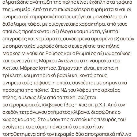
αλματώδης ανάπτυξη της πόλης είναι έκδηλη στα ταφικά
της μνημεία. Από τα εντυπωσιακότερα ευρήματα είναι οι
μνημειακοί καμαροσκέπαστοι υπόγειοι μονοθάλαμοι ή
διθάλαμοι τάφοι με οικογενειακό χαρακτήρα, από τους
οποίους προέρχονται αξιόλογα κοσμήματα, γλυπτά,
επιγραφές και νομίσματα, συνδεόμενα ορισμένα εξ αυτών
με σημαντικές μορφές όπως ο ευεργέτης της πόλης
Μάρκος Μινούκιος Ρούφος και ο Ρωμαίος αξιωματούχος
και συνεργάτης Μάρκου Αντώνιου στη ναυμαχία του
Άκτιου, Μάρκος Ιστήιος. Σημαντική είναι, επίσης, η
τρίκλιτη, κοιμητηριακή βασιλική, κοντά στους
μνημειακούς τάφους, η οποία, συνδέεται με σημαντικά
πρόσωπα της πόλης. Στα ΝΔ του λόφου της αρχαίας
πόλης, αμέσως έξω από τα τείχη, σώζεται
υστερορωμαϊκός κλίβανος (3ος – 4ος αι. μ.Χ.). Από τον
σχεδόν τετράγωνου σχήματος κλίβανο, διασώθηκε ο
χώρος καύσης. Στο μέσον της ανατολικής πλευράς του
ανοίγεται το στόμιο, πάνω από το οποίο ήταν
τοποθετημένα από τον κεραμέα δύο αποτροπαϊκά πήλινα