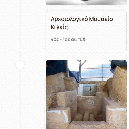
Αρχαιολογικό Μουσείο
Κιλκίς
4ος - 1ος αι. π.Χ.