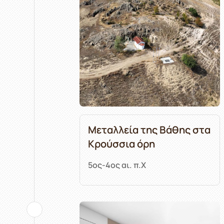
Μεταλλεία της Βάθης στα
Κρούσσια όρη
5ος-4ος αι. π.Χ