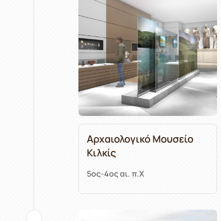
Αρχαιολογικό Μουσείο
Κιλκίς
5ος-4ος αι. π.Χ