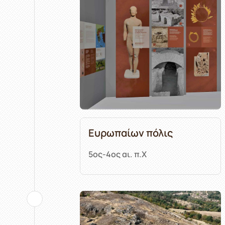
Ευρωπαίων πόλις
5ος-4ος αι. π.Χ