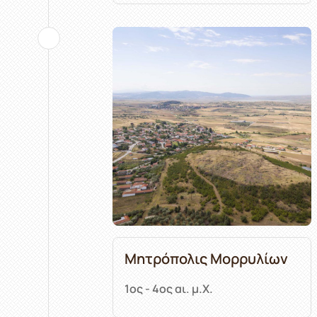
Μητρόπολις Μορρυλίων
1ος - 4ος αι. μ.Χ.