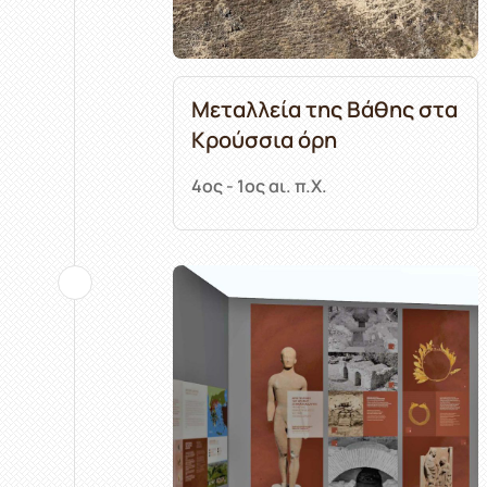
Μεταλλεία της Βάθης στα
Κρούσσια όρη
4ος - 1ος αι. π.Χ.