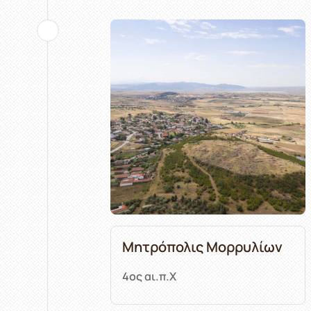
Μητρόπολις Μορρυλίων
4ος αι.π.Χ