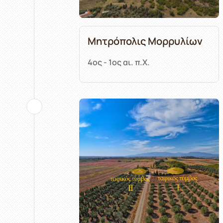
Μητρόπολις Μορρυλίων
4ος - 1ος αι. π.Χ.