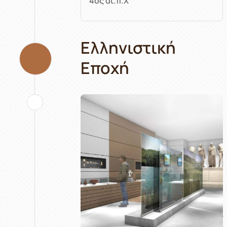
4ος αι.π.Χ
Ελληνιστική
Eποχή