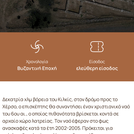
Χρονολογία
Είσοδος
Βυζαντινή Εποχή
ελεύθερη είσοδος
Δεκατρία χλμ βόρεια του Κιλκίς, στον δρόμο προς το
Χέρσο, ο επισκέπτης θα συναντήσει έναν χριστιανικό ναό
του 6ου αι., ο οποίος πιθανότατα βρίσκεται κοντά σε
αρχαίο χώρο λατρείας. Τον ναό έφεραν στο φως
ανασκαφές κατά τα έτη 2002-2005. Πρόκειται για