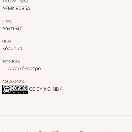
Αριθμός Έργου
ΑΕΜΚ 9093Α
Είδος
Δακτυλίδι
Θέμα
Κόσμημα
Τοποθεσία
Π. Γυναικόκαστρο
Άδεια Χρήσης
CC BY-NC-ND 4